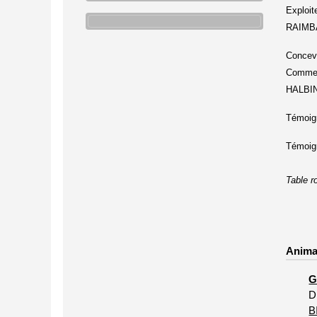
Exploit
RAIMB
Concevo
Comment
HALBI
Témoign
Témoign
Table r
Anima
G
D
B