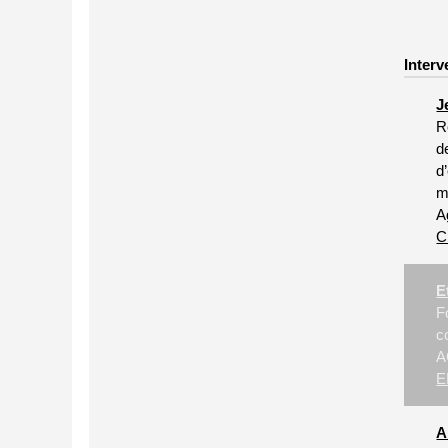
Interv
J
R
d
d
m
A
C
E
F
c
A
E
A