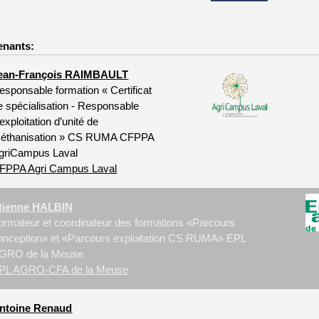
enants:
ean-François RAIMBAULT
esponsable formation « Certificat
e spécialisation - Responsable
’exploitation d’unité de
éthanisation » CS RUMA CFPPA
griCampus Laval
FPPA Agri Campus Laval
tienne HALBIN
ormateur et coordinateur des formations «Parcours
onception» et «Parcours exploitation CS RUMA» EPL
GRO de la Meuse
PL AGRO-CFA de la Meuse
ntoine Renaud