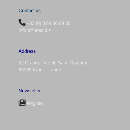
Contact us
+33 (0) 3 84 86 89 30
info*at*bees.biz
Address
52 Grande Rue de Saint Rambert,
69009 Lyon - France
Newsletter
Registe
r