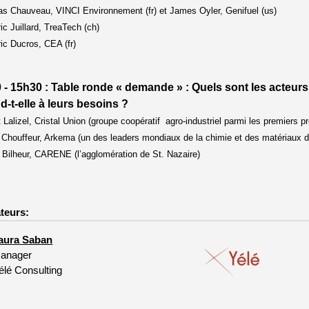
s Chauveau, VINCI Environnement (fr) et James Oyler, Genifuel (us)
ric Juillard, TreaTech (ch)
ric Ducros, CEA (fr)
 - 15h30 : Table ronde « demande » : Quels sont les acteur
d-t-elle à leurs besoins ?
t Lalizel, Cristal Union (groupe coopératif agro-industriel parmi les premiers 
 Chouffeur, Arkema (un des leaders mondiaux de la chimie et des matériaux d
e Bilheur, CARENE (l’agglomération de St. Nazaire)
teurs:
aura Saban
anager
élé Consulting