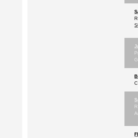
S
R
S
J
P
G
B
C
S
R
A
F