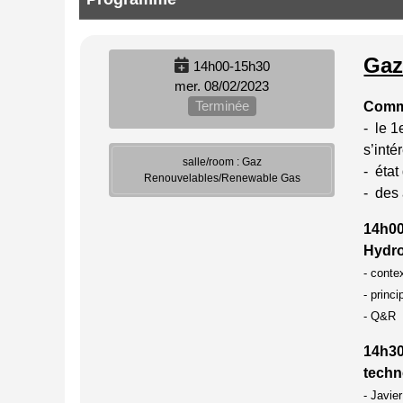
Gaz
14h00-15h30
mer. 08/02/2023
Terminée
Comme
- le 1
s’inté
salle/room : Gaz
- état
Renouvelables/Renewable Gas
- des 
14h00 
Hydro
- conte
- princ
- Q&R
14h30
techn
- Javie