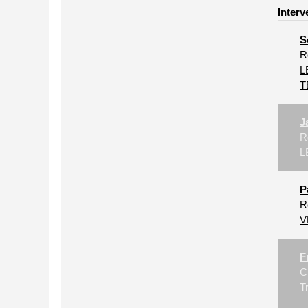
Interv
S
R
L
T
J
R
L
P
R
V
F
C
T