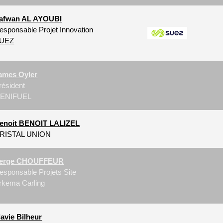
afwan AL AYOUBI
esponsable Projet Innovation
UEZ
ames Oyler
résident
ENIFUEL
enoit BENOIT LALIZEL
RISTAL UNION
erge CHOUFFEUR
esponsable Projets Site
rkema Carling
lavie Bilheur