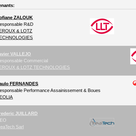
enants:
ofiane ZALOUK
esponsable R&D
EROUX & LOTZ
ECHNOLOGIES
avier VALLEJO
esponsable Commercial
EROUX & LOTZ TECHNOLOGIES
aulo FERNANDES
esponsable Performance Assainissement & Boues
EOLIA
rederic JUILLARD
EO
reaTech Sarl