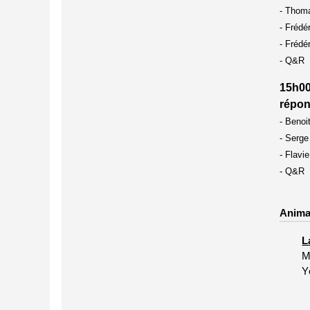
- Thoma
- Frédé
- Frédé
- Q&R
15h00
répon
- Benoi
- Serge
- Flavi
- Q&R
Anima
L
M
Y