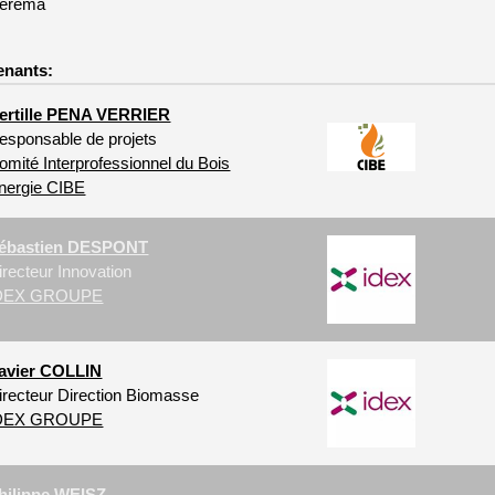
erema
enants:
ertille PENA VERRIER
esponsable de projets
omité Interprofessionnel du Bois
nergie CIBE
ébastien DESPONT
irecteur Innovation
DEX GROUPE
avier COLLIN
irecteur Direction Biomasse
DEX GROUPE
hilippe WEISZ