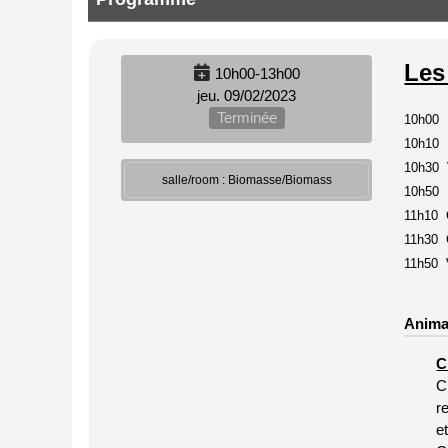
Les
10h00-13h00
jeu. 09/02/2023
Terminée
10h00 I
10h10 D
10h30 V
salle/room : Biomasse/Biomass
10h50 D
11h10 C
11h30 G
11h50 V
Anima
C
C
r
e