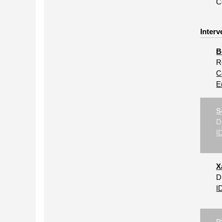
C
Interv
B
R
C
E
S
D
I
X
D
I
P