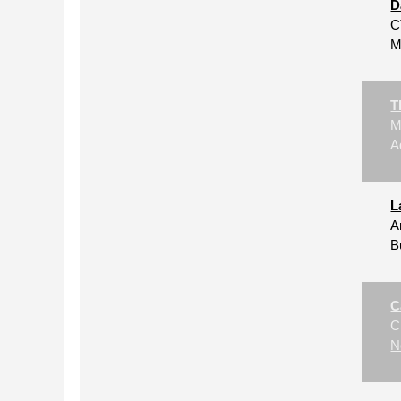
D
C
M
T
M
A
L
A
B
C
C
N