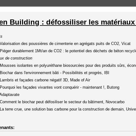
en Building : défossiliser les matériau
ts
alorisation des poussières de cimenterie en agrégats puits de CO2, Vicat
iéger durablement 1Mt/an de CO2 : le potentiel des déchets de béton recyclé,
ux de construction
ousses isolantes en polyuréthane biosourcées pour des produits sûrs, écon
iochar dans l'environnement bâti - Possibilités et progrès, IBI
ambris et façades carbone négatif 3D, Made of Air
ourquoi les façades vivantes vont conquérir - maintenant !, Butong
Adaptavate
omment le biochar peut défosiliser le secteur du bâtiment, Novocarbo
a terre crue, une solution bas carbone pour la construction de demain, Unive
enants: