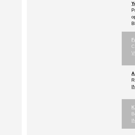
Y
P
o
B
F
C
V
A
R
I
K
B
I