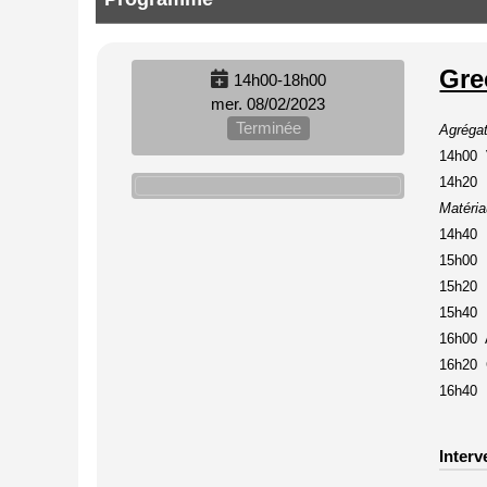
Gre
14h00-18h00
mer. 08/02/2023
Terminée
Agréga
14h00 V
14h20 P
Matéria
14h40 M
15h00 B
15h20 L
15h40 P
16h00 
16h20 C
16h40 L
Interv