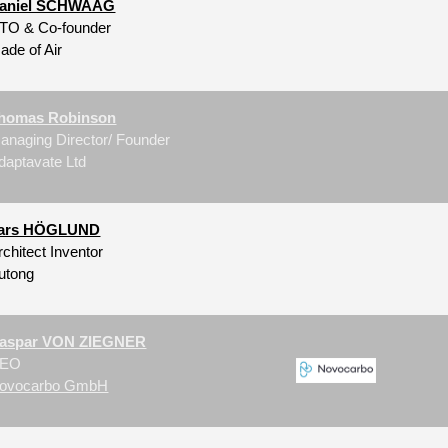
aniel SCHWAAG
TO & Co-founder
ade of Air
homas Robinson
anaging Director/ Founder
daptavate Ltd
ars HÖGLUND
rchitect Inventor
utong
aspar VON ZIEGNER
EO
ovocarbo GmbH