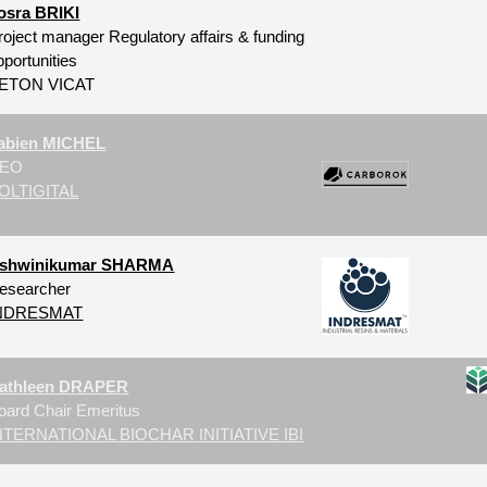
osra BRIKI
roject manager Regulatory affairs & funding
pportunities
ETON VICAT
abien MICHEL
EO
OLTIGITAL
shwinikumar SHARMA
esearcher
NDRESMAT
athleen DRAPER
oard Chair Emeritus
NTERNATIONAL BIOCHAR INITIATIVE IBI