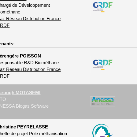
hargé de Développement
iométhane
az Réseau Distribution France
RDF
enants:
érengère POISSON
esponsable R&D Biométhane
az Réseau Distribution France
RDF
arough MOTASEMI
TO
NESSA Biogas Software
hristine PEYRELASSE
heffe de projet Pôle méthanisation