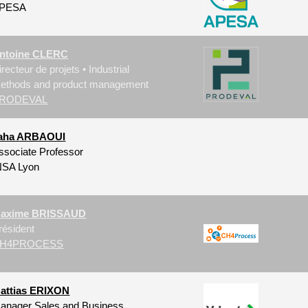
PESA
ntoine CLERC
irecteur de projets • Industrial
ethods and product management
RODEVAL
aha ARBAOUI
ssociate Professor
NSA Lyon
axime BRISSAUD
résident
H4PROCESS
attias ERIXON
anager Sales and Business