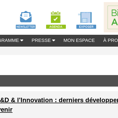
GRAMME
PRESSE
MON ESPACE
À PR
R&D & l'Innovation : derniers développe
venir