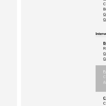
C
B
G
G
Interv
B
R
G
G
F
C
A
C
C