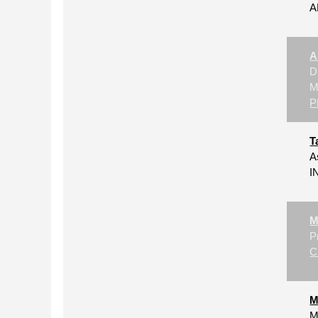
A
A
D
M
P
T
A
I
M
P
C
M
M