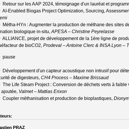
 Retour sur les AAP 2024, témoignage d'un lauréat et progr
 AI-Enabled Biogas Project Optimization, Sourcing, Assessmen
emi
 Métha-HYn : Augmenter la production de méthane des sites de
ation biologique in-situ,
APESA – Christine Peyrelasse
 ALLIANCE, projet de développement de la 1ère ligne de produ
quéfacteur de bioCO2,
Prodeval – Antoine Clerc & INSA Lyon – 
0 pause
 Développement d'un capteur acoustique non intrusif pour dét
urité de digesteurs,
CH4 Process – Maxime Brissaud
The Life Steam Project : Conversion de déchets verts à faible 
 ajoutée,
Valmet – Mattias Erixon
 Coupler méthanisation et production de bioplastiques,
Dionym
teurs:
astien PRAZ