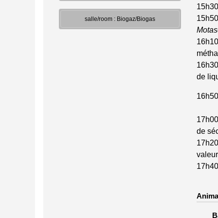
15h30
15h50
salle/room : Biogaz/Biogas
Motas
16h10
méthan
16h30
de li
16h5
17h00
de séc
17h20 
valeur
17h40
Anima
B