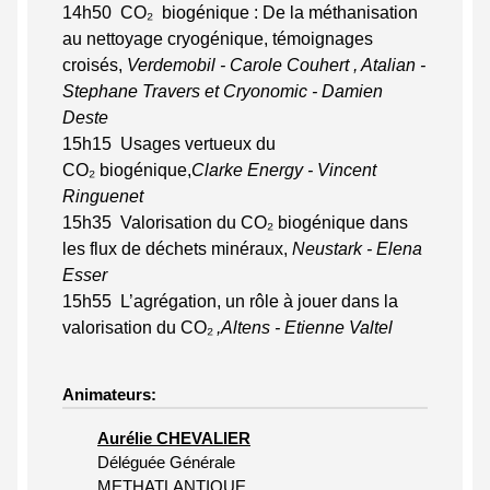
14h50 CO
₂
biogénique : De la méthanisation
au nettoyage cryogénique, témoignages
croisés,
Verdemobil - Carole Couhert , Atalian -
Stephane Travers et Cryonomic - Damien
Deste
15h15 Usages vertueux du
CO
₂
biogénique,
Clarke Energy - Vincent
Ringuenet
15h35 Valorisation du CO
₂
biogénique dans
les flux de déchets minéraux,
Neustark - Elena
Esser
15h55
L’agrégation, un rôle à jouer dans la
valorisation du CO₂
,Altens - Etienne Valtel
Animateurs:
Aurélie CHEVALIER
Déléguée Générale
METHATLANTIQUE