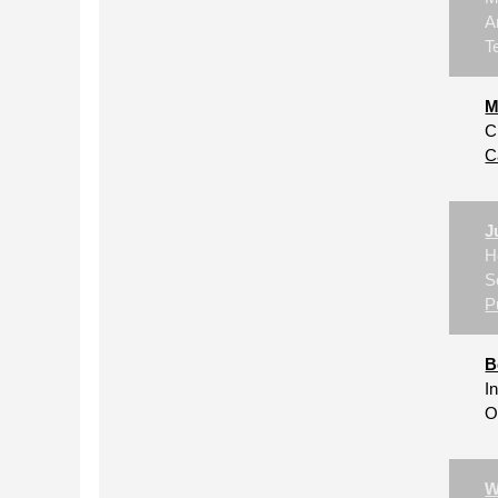
A
T
M
C
C
J
H
S
P
B
I
O
W