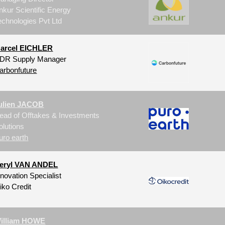
nkur Scientific Energy
echnologies Pvt Ltd
arcel EICHLER
DR Supply Manager
arbonfuture
ulien JACOB
ead of Offtakes & Investments
olutions
uro earth
eryl VAN ANDEL
nnovation Specialist
iko Credit
illiam HOWE