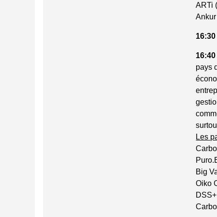
ARTi (
Ankur 
16:30
16:40
pays 
écono
entrep
gestio
commen
surtou
Les p
Carbon
Puro.E
Big V
Oiko C
DSS+ 
Carbon