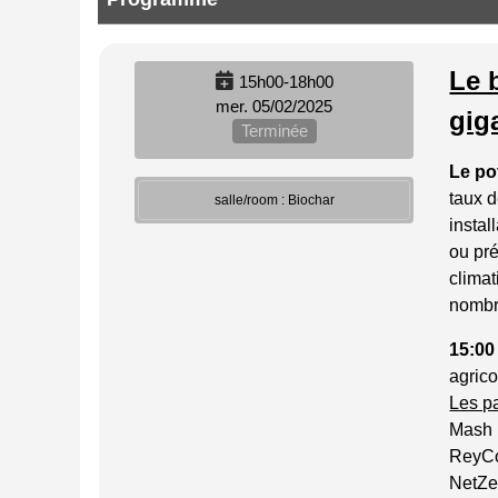
Le 
15h00-18h00
mer. 05/02/2025
gig
Terminée
Le po
taux d
salle/room : Biochar
instal
ou pré
climat
nombr
15:00
agrico
Les p
Mash 
ReyCo
NetZer