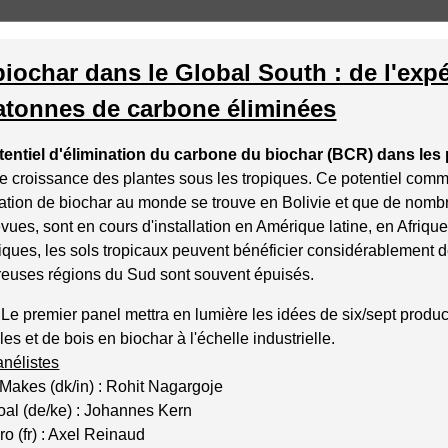
biochar dans le Global South : de l'exp
atonnes de carbone éliminées
tentiel d'élimination du carbone du biochar (BCR) dans le
e croissance des plantes sous les tropiques. Ce potentiel comm
lation de biochar au monde se trouve en Bolivie et que de nombr
vues, sont en cours d'installation en Amérique latine, en Afriqu
iques, les sols tropicaux peuvent bénéficier considérablement de
euses régions du Sud sont souvent épuisés.
Le premier panel mettra en lumière les idées de six/sept produc
les et de bois en biochar à l'échelle industrielle.
anélistes
Makes (dk/in) : Rohit Nagargoje
al (de/ke) : Johannes Kern
o (fr) : Axel Reinaud