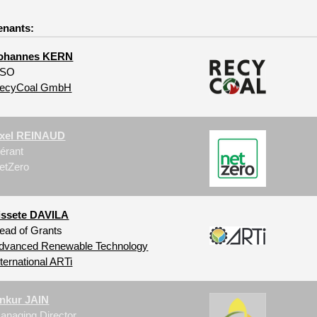
enants:
ohannes KERN
SO
ecyCoal GmbH
xel REINAUD
érant
etZero
issete DAVILA
ead of Grants
dvanced Renewable Technology
nternational ARTi
nkur JAIN
anaging Director