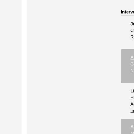
Interv
J
C
R
A
G
N
L
H
A
I
A
M