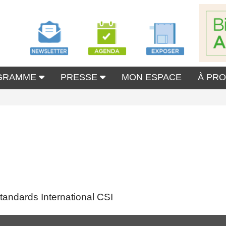
GRAMME
PRESSE
MON ESPACE
À PR
andards International CSI