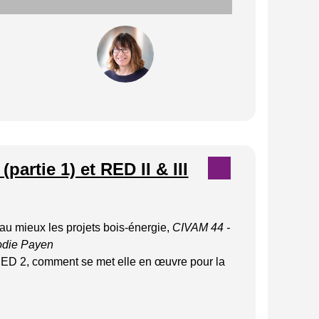
artie 1) et RED II & III
u mieux les projets bois-énergie
,
CIVAM 44 -
lodie Payen
RED 2, comment se met elle en œuvre pour la