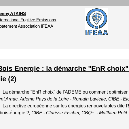
enny ATKINS
nternational Fugitive Emissions
batement Association IFEAA
Bois Energie : la démarche "EnR choix" (p
ie (2)
0
La démarche "EnR choix" de l'ADEME ou comment optimiser a
nt Arnac, Ademe Pays de la Loire - Romain Lavielle, CIBE - E
 La directive européenne sur les énergies renouvelables dite 
e bois-énergie ?
, CIBE - Clarisse Fischer, CBQ+ - Matthieu Petit