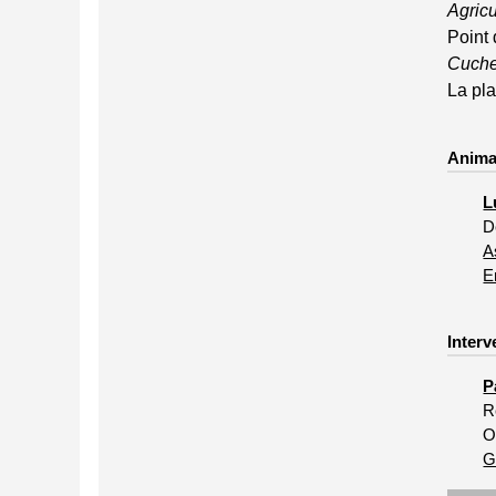
Agric
Point
Cuche
La pl
Anima
L
D
A
E
Interv
P
R
O
G