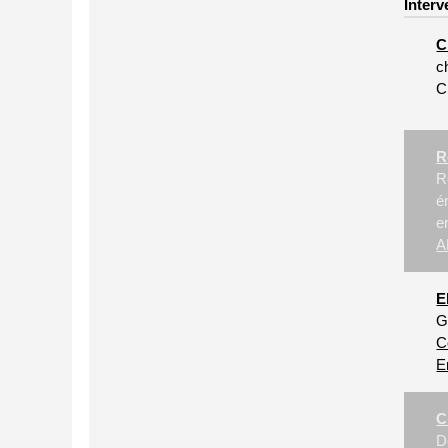
Interv
C
c
C
R
R
é
e
A
E
G
C
E
C
D