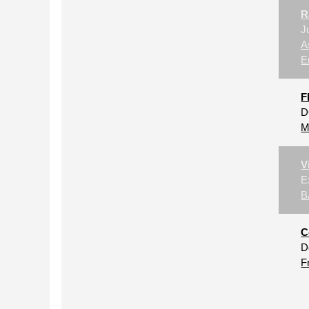
R
J
A
E
F
D
M
V
E
B
C
D
F