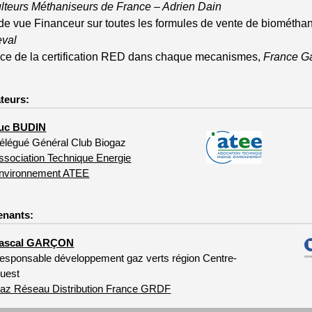
ulteurs Méthaniseurs de France – Adrien Dain
 de vue Financeur sur toutes les formules de vente de biométha
val
ace de la certification RED dans chaque mecanismes,
France Ga
teurs:
uc BUDIN
élégué Général Club Biogaz
ssociation Technique Energie
nvironnement ATEE
enants:
ascal GARÇON
esponsable développement gaz verts région Centre-
uest
az Réseau Distribution France GRDF