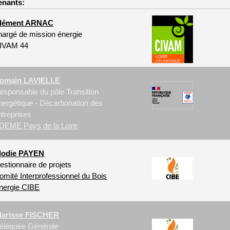
enants:
lément ARNAC
hargé de mission énergie
IVAM 44
omain LAVIELLE
esponsable du pôle Transition
nergétique - Décarbonation des
ntreprises
DEME Pays de la Loire
lodie PAYEN
estionnaire de projets
omité Interprofessionnel du Bois
nergie CIBE
larisse FISCHER
éléguée Générale