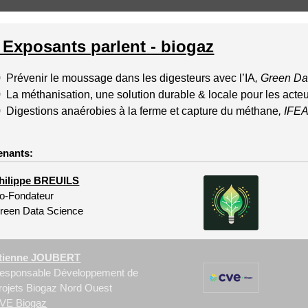
 Exposants parlent - biogaz
 Prévenir le moussage dans les digesteurs avec l’IA
, Green Da
La méthanisation, une solution durable & locale pour les acteur
 Digestions anaérobies à la ferme et capture du méthane
,
IFEA
enants:
hilippe BREUILS
o-Fondateur
reen Data Science
tienne JOUBERT
esponsable Développement de
rojets Biogaz Nord Ouest
VE Biogaz