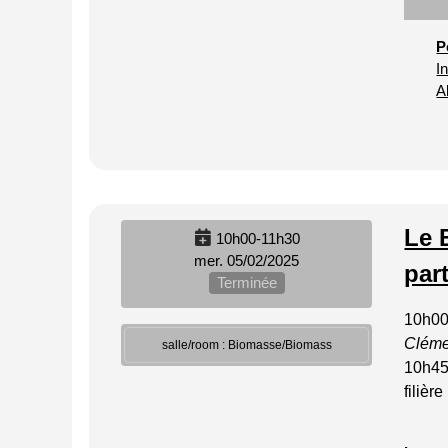
P
I
A
Le 
10h00-11h30
mer. 05/02/2025
part
Terminée
10h0
Cléme
salle/room : Biomasse/Biomass
10h45
filièr