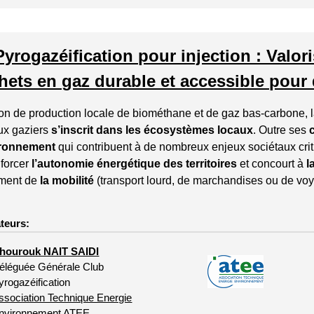
Pyrogazéification pour injection : Valor
hets en gaz durable et accessible pour
on de production locale de biométhane et de gaz bas-carbone, la
ux gaziers
s’inscrit dans les écosystèmes locaux
. Outre ses
ironnement
qui contribuent
à de nombreux enjeux sociétaux crit
nforcer
l’autonomie énergétique des territoires
et concourt à
l
ment de
la mobilité
(transport lourd, de marchandises ou de vo
teurs:
hourouk NAIT SAIDI
éléguée Générale Club
yrogazéification
ssociation Technique Energie
nvironnement ATEE