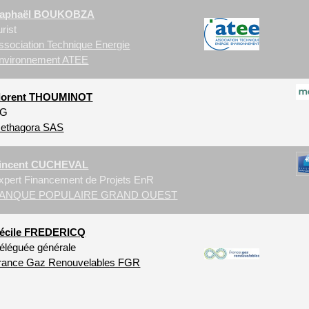
aphaël BOUKOBZA
urist
ssociation Technique Energie
nvironnement ATEE
lorent THOUMINOT
G
ethagora SAS
incent CUCHEVAL
xpert Financement de Projets EnR
ANQUE POPULAIRE GRAND OUEST
écile FREDERICQ
éléguée générale
rance Gaz Renouvelables FGR