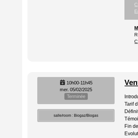
C
E
M
R
C
Ven
10h00-11h45
mer. 05/02/2025
Terminée
Introd
Tarif
Défini
salle/room : Biogaz/Biogas
Témoi
Fin de
Evolut