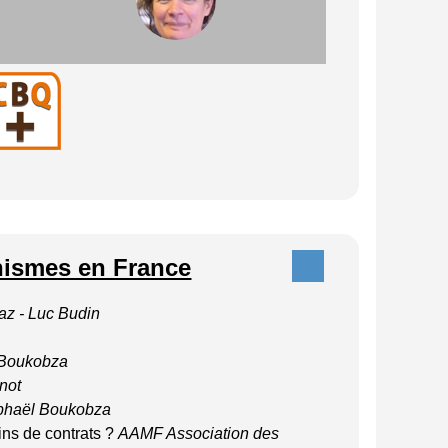
nismes en France
gaz
- Luc Budin
 Boukobza
not
phaël Boukobza
fins de contrats ?
AAMF Association des