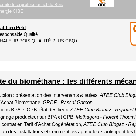
omité Interprofessionnel du Bois
nergie CIBE
atthieu Petit
esponsable Qualité
HALEUR BOIS QUALITÉ PLUS CBQ+
te du biométhane : les différents méca
uction : présentation des intervenants & sujets,
ATEE
Club Bio
 d'Achat Biométhane,
GRDF - Pascal Garçon
tions BPA et CPB, état des lieux,
ATEE
Club Biogaz
- Raphaël
gnage producteur sur BPA et CPB,
Methagora - Florent Thoumi
 contrat en Tarif d'Achat Cogénération,
ATEE
Club Biogaz
- Ra
ion des installations et comment les agriculteurs anticipent les 