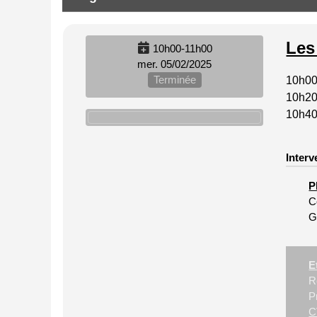
Les
10h00-11h00
mer. 05/02/2025
Terminée
10h00
10h20 
10h40
Interv
P
C
G
E
R
P
C