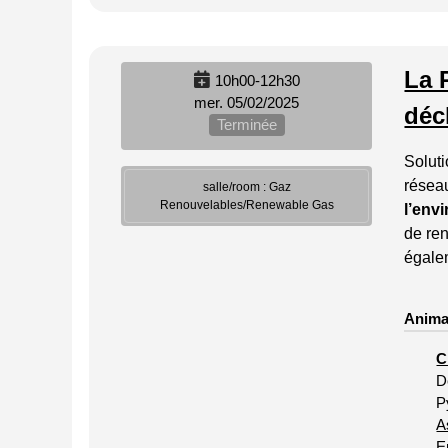
La 
10h00-12h30
mer. 05/02/2025
déc
Terminée
Soluti
résea
salle/room : Gaz
Renouvelables/Renewable Gas
l’env
de re
égale
Anima
C
D
P
A
E