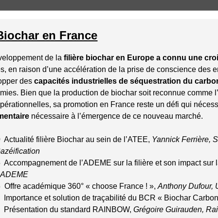
Biochar en France
veloppement de la
filière biochar en Europe a connu une cro
, en raison d’une accélération de la prise de conscience des e
opper des
capacités industrielles de séquestration du carb
mies. Bien que la production de biochar soit reconnue comme l’
pérationnelles, sa promotion en France reste un défi qui néces
mentaire
nécessaire à l’émergence de ce nouveau marché.
Actualité filière Biochar au sein de l’ATEE,
Yannick Ferrière, 
azéification
 Accompagnement de l’ADEME sur la filière et son impact sur 
, ADEME
 Offre académique 360° « choose France ! »,
Anthony Dufour, U
 Importance et solution de traçabilité du BCR « Biochar Carb
 Présentation du standard RAINBOW,
Grégoire Guirauden, R