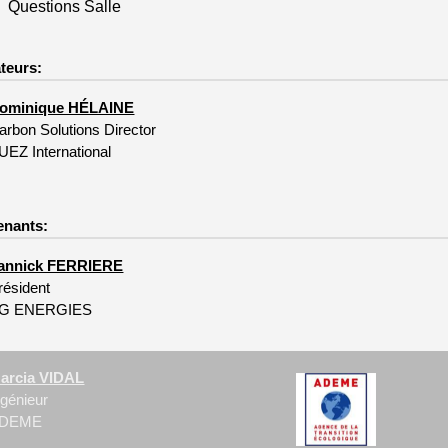
 Questions Salle
teurs:
ominique HÉLAINE
arbon Solutions Director
UEZ International
enants:
annick FERRIERE
résident
G ENERGIES
arcia VIDAL
ngénieur
DEME