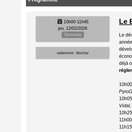
Le 
10h00-11h45
jeu. 12/02/2026
Terminée
Le dé
années
dével
salle/room : Biochar
écono
déjà o
régle
10h00 
PyroG
10h05
Vidal
10h25
11h00
11h15