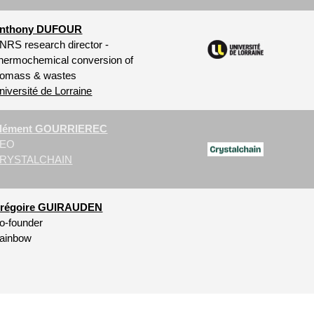
nthony DUFOUR
NRS research director -
hermochemical conversion of
iomass & wastes
niversité de Lorraine
lément GOURRIEREC
EO
RYSTALCHAIN
régoire GUIRAUDEN
o-founder
ainbow