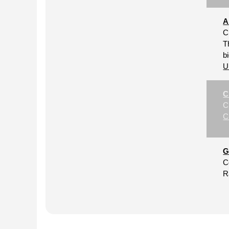
A
C
T
b
U
C
C
C
G
C
R