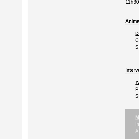
11h30
Anima
D
C
S
Interv
Y
P
S
M
I
A