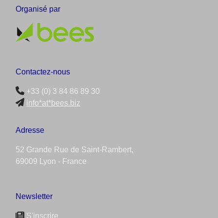
Organisé par
Contactez-nous
+33 (0) 3 84 86 89 30
info*at*bees.biz
Adresse
52 Grande Rue de Saint-Rambert,
69009 Lyon - France
Newsletter
S'inscrire