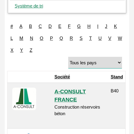
Système de tri
#
A
B
C
D
E
F
G
H
I
J
K
L
M
N
O
P
Q
R
S
T
U
V
W
X
Y
Z
Société
Stand
B40
A-CONSULT
FRANCE
Construction réservoirs
béton