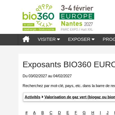
VISITER
EXPOSER
PRO
Exposants BIO360 EUR
Du
03/02/2027
au
04/02/2027
Activités
Valorisation de gaz vert (biogaz ou b
#
A
B
C
D
E
F
G
H
I
J