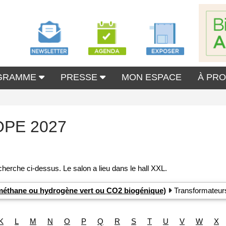
GRAMME
PRESSE
MON ESPACE
À PR
OPE 2027
iométhane ou hydrogène vert ou CO2 biogénique)
Transformateurs
K
L
M
N
O
P
Q
R
S
T
U
V
W
X