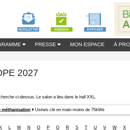
GRAMME
PRESSE
MON ESPACE
À PR
OPE 2027
e méthanisation
Usines clé en main moins de 75kWe
K
L
M
N
O
P
Q
R
S
T
U
V
W
X