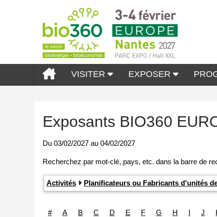
VISITER
EXPOSER
PRO
Exposants BIO360 EUR
Du
03/02/2027
au
04/02/2027
Activités
Planificateurs ou Fabricants d'unités d
#
A
B
C
D
E
F
G
H
I
J