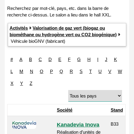
Activités
Valorisation de gaz vert (biogaz ou
biométhane ou hydrogène vert ou CO2 biogénique)
Véhicule bioGNV (fabricant)
#
A
B
C
D
E
F
G
H
I
J
K
L
M
N
O
P
Q
R
S
T
U
V
W
X
Y
Z
Société
Stand
B33
Kanadevia Inova
Réalisation d’unités de