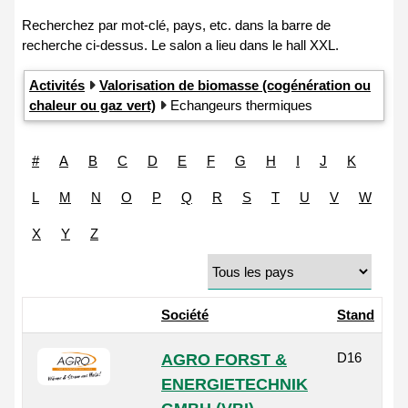
Activités
Valorisation de biomasse (cogénération ou
chaleur ou gaz vert)
Echangeurs thermiques
#
A
B
C
D
E
F
G
H
I
J
K
L
M
N
O
P
Q
R
S
T
U
V
W
X
Y
Z
Société
Stand
D16
AGRO FORST &
ENERGIETECHNIK