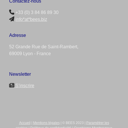
Contactez-nous
+33 (0) 3 84 86 89 30
info*at*bees.biz
Adresse
52 Grande Rue de Saint-Rambert,
69009 Lyon - France
Newsletter
S'inscrire
Accueil
|
Mentions légales
| © BEES 2023 |
Paramétrer les