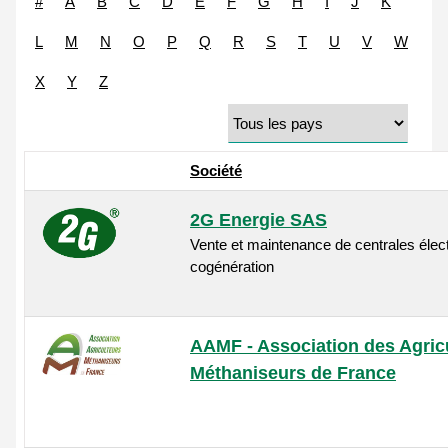
#
A
B
C
D
E
F
G
H
I
J
K
L
M
N
O
P
Q
R
S
T
U
V
W
X
Y
Z
Société
2G Energie SAS
Vente et maintenance de centrales élec
cogénération
AAMF - Association des Agric
Méthaniseurs de France