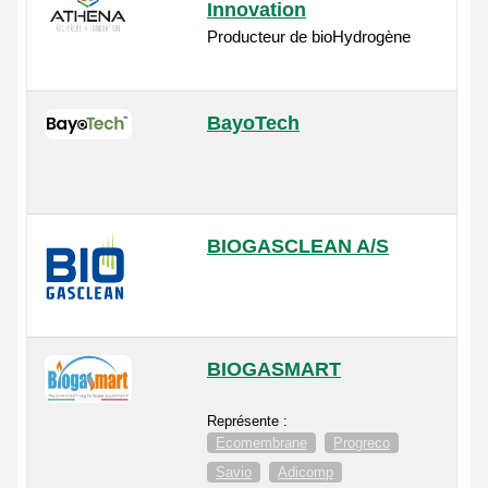
Innovation
Producteur de bioHydrogène
BayoTech
BIOGASCLEAN A/S
BIOGASMART
Représente :
Ecomembrane
Progreco
Savio
Adicomp