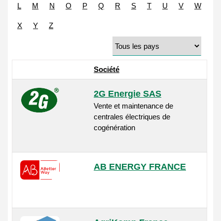
L
M
N
O
P
Q
R
S
T
U
V
W
X
Y
Z
Société
2G Energie SAS
Vente et maintenance de
centrales électriques de
cogénération
AB ENERGY FRANCE