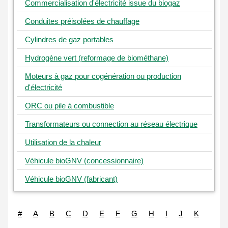
Commercialisation d'électricité issue du biogaz
Conduites préisolées de chauffage
Cylindres de gaz portables
Hydrogène vert (reformage de biométhane)
Moteurs à gaz pour cogénération ou production
d'électricité
ORC ou pile à combustible
Transformateurs ou connection au réseau électrique
Utilisation de la chaleur
Véhicule bioGNV (concessionnaire)
Véhicule bioGNV (fabricant)
#
A
B
C
D
E
F
G
H
I
J
K