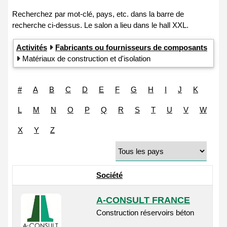
Activités
Fabricants ou fournisseurs de composants
Matériaux de construction et d'isolation
#
A
B
C
D
E
F
G
H
I
J
K
L
M
N
O
P
Q
R
S
T
U
V
W
X
Y
Z
Société
A-CONSULT FRANCE
Construction réservoirs béton