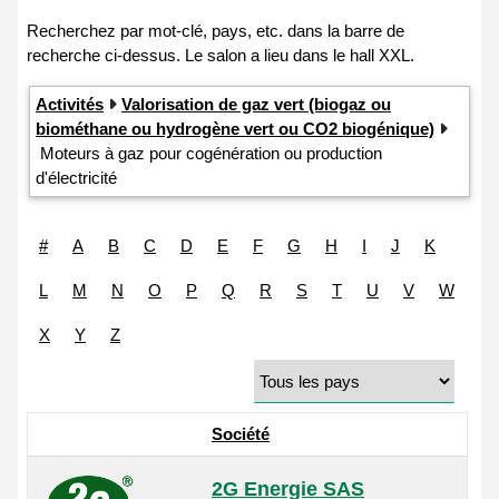
Activités
Valorisation de gaz vert (biogaz ou
biométhane ou hydrogène vert ou CO2 biogénique)
Moteurs à gaz pour cogénération ou production
d'électricité
#
A
B
C
D
E
F
G
H
I
J
K
L
M
N
O
P
Q
R
S
T
U
V
W
X
Y
Z
Société
2G Energie SAS