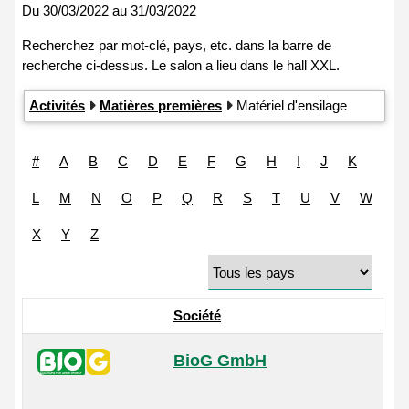
Du
30/03/2022
au
31/03/2022
Activités
Matières premières
Matériel d'ensilage
#
A
B
C
D
E
F
G
H
I
J
K
L
M
N
O
P
Q
R
S
T
U
V
W
X
Y
Z
Société
BioG GmbH