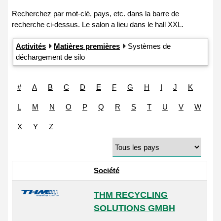
Activités
Matières premières
Systèmes de
déchargement de silo
#
A
B
C
D
E
F
G
H
I
J
K
L
M
N
O
P
Q
R
S
T
U
V
W
X
Y
Z
Société
THM RECYCLING
SOLUTIONS GMBH