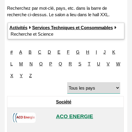
Activités
Services Techniques et Consommables
Recherche et Science
#
A
B
C
D
E
F
G
H
I
J
K
L
M
N
O
P
Q
R
S
T
U
V
W
X
Y
Z
Société
ACO ENERGIE