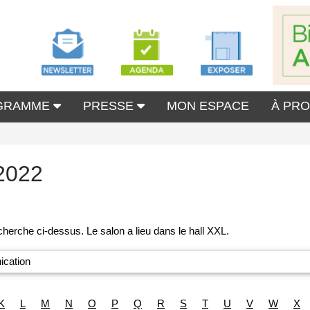
GRAMME
PRESSE
MON ESPACE
À PR
2022
cation
K
L
M
N
O
P
Q
R
S
T
U
V
W
X