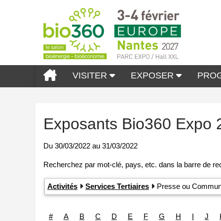
VISITER
EXPOSER
PRO
Exposants Bio360 Expo 
Du
30/03/2022
au
31/03/2022
Activités
Services Tertiaires
Presse ou Communi
#
A
B
C
D
E
F
G
H
I
J