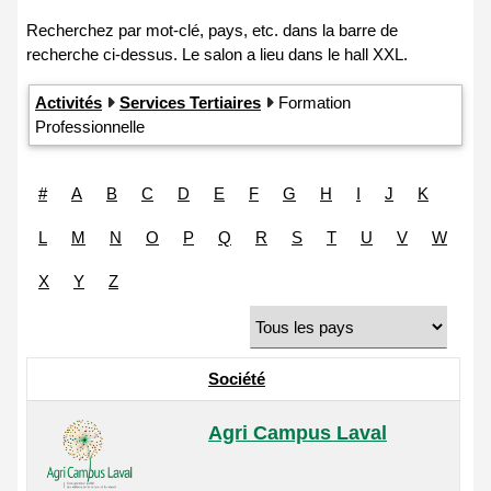
Activités
Services Tertiaires
Formation
Professionnelle
#
A
B
C
D
E
F
G
H
I
J
K
L
M
N
O
P
Q
R
S
T
U
V
W
X
Y
Z
Société
Agri Campus Laval