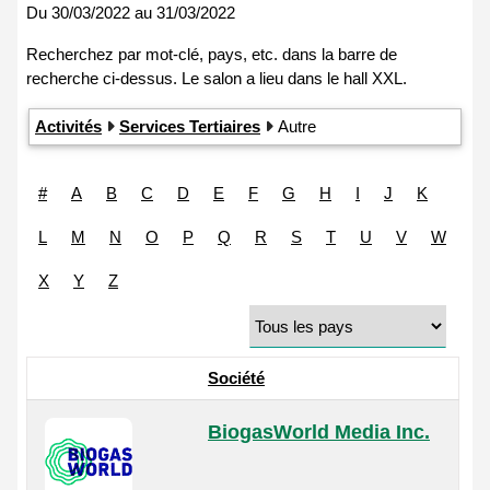
Du
30/03/2022
au
31/03/2022
Activités
Services Tertiaires
Autre
#
A
B
C
D
E
F
G
H
I
J
K
L
M
N
O
P
Q
R
S
T
U
V
W
X
Y
Z
Société
BiogasWorld Media Inc.