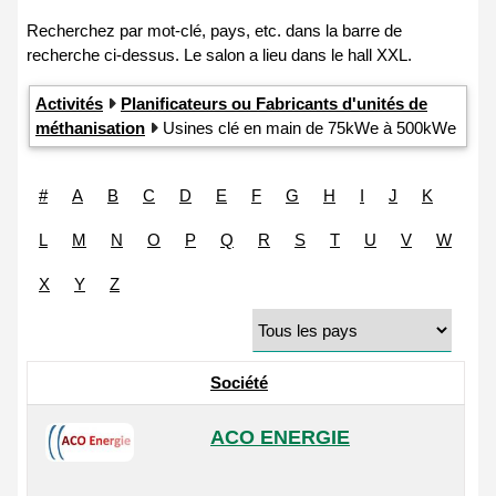
Activités
Planificateurs ou Fabricants d'unités de
méthanisation
Usines clé en main de 75kWe à 500kWe
#
A
B
C
D
E
F
G
H
I
J
K
L
M
N
O
P
Q
R
S
T
U
V
W
X
Y
Z
Société
ACO ENERGIE