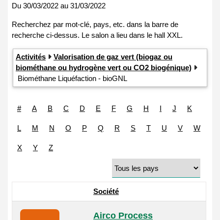
Du
30/03/2022
au
31/03/2022
Activités
Valorisation de gaz vert (biogaz ou
biométhane ou hydrogène vert ou CO2 biogénique)
Biométhane Liquéfaction - bioGNL
#
A
B
C
D
E
F
G
H
I
J
K
L
M
N
O
P
Q
R
S
T
U
V
W
X
Y
Z
Société
Airco Process