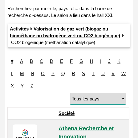
Activités
Valorisation de gaz vert (biogaz ou
biométhane ou hydrogène vert ou CO2 biogénique)
CO2 biogénique (méthanation catalytique)
#
A
B
C
D
E
F
G
H
I
J
K
L
M
N
O
P
Q
R
S
T
U
V
W
X
Y
Z
Société
Athena Recherche et
Innovation