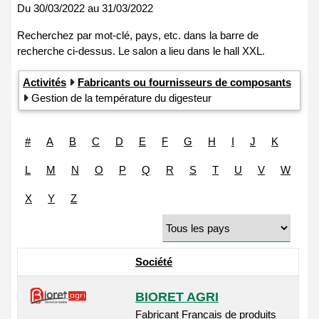
Du
30/03/2022
au
31/03/2022
Activités
Fabricants ou fournisseurs de composants
Gestion de la température du digesteur
#
A
B
C
D
E
F
G
H
I
J
K
L
M
N
O
P
Q
R
S
T
U
V
W
X
Y
Z
Société
BIORET AGRI
Fabricant Français de produits