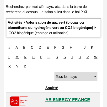
Activités
Valorisation de gaz vert (biogaz ou
biométhane ou hydrogène vert ou CO2 biogénique)
CO2 biogénique (captage et utilisation)
#
A
B
C
D
E
F
G
H
I
J
K
L
M
N
O
P
Q
R
S
T
U
V
W
X
Y
Z
Société
AB ENERGY FRANCE