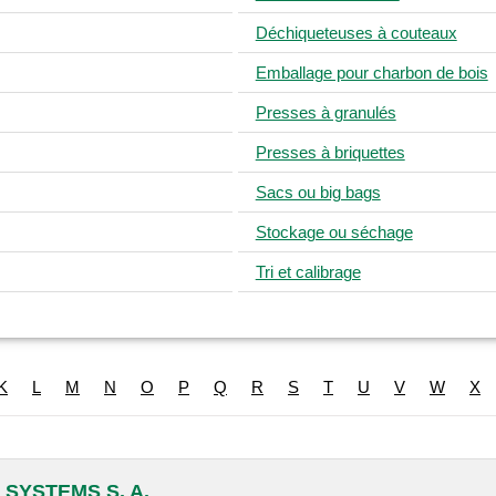
Déchiqueteuses à couteaux
Emballage pour charbon de bois
Presses à granulés
Presses à briquettes
Sacs ou big bags
Stockage ou séchage
Tri et calibrage
K
L
M
N
O
P
Q
R
S
T
U
V
W
X
SYSTEMS S. A.