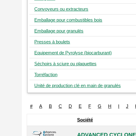
Convoyeurs ou extracteurs
Emballage pour combustibles bois
Emballage pour granulés
Presses à boulets
Equipement de Pyrolyse (biocarburant)
Séchoirs à sciure ou plaquettes
Torréfaction
Unité de production clé en main de granulés
#
A
B
C
D
E
F
G
H
I
J
Société
ADVANCED CYCLONE 