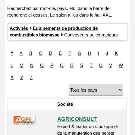
Activités
Equipements de production de
combustibles biomasse
Convoyeurs ou extracteurs
#
A
B
C
D
E
F
G
H
I
J
K
L
M
N
O
P
Q
R
S
T
U
V
W
X
Y
Z
Société
AGRICONSULT
Expert & leader du stockage et
de la manutention des pellets