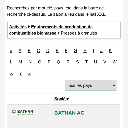
Activités
Equipements de production de
combustibles biomasse
Presses à granulés
#
A
B
C
D
E
F
G
H
I
J
K
L
M
N
O
P
Q
R
S
T
U
V
W
X
Y
Z
Société
BATHAN AG