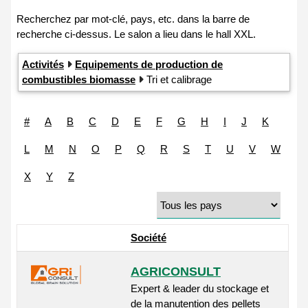
Activités
Equipements de production de
combustibles biomasse
Tri et calibrage
#
A
B
C
D
E
F
G
H
I
J
K
L
M
N
O
P
Q
R
S
T
U
V
W
X
Y
Z
Société
AGRICONSULT
Expert & leader du stockage et
de la manutention des pellets