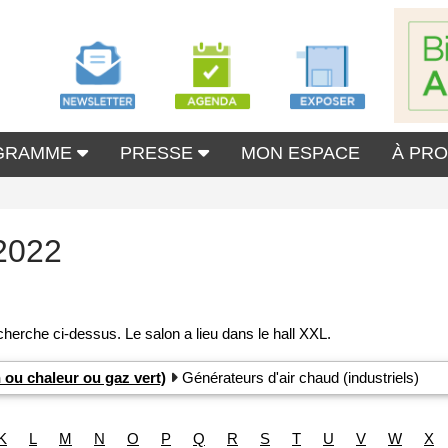
GRAMME
PRESSE
MON ESPACE
À PR
2022
 ou chaleur ou gaz vert)
Générateurs d'air chaud (industriels)
K
L
M
N
O
P
Q
R
S
T
U
V
W
X