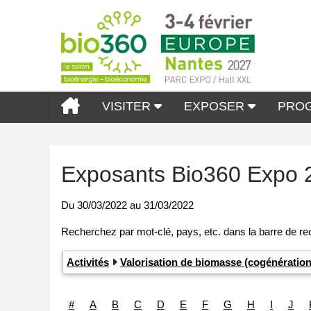
VISITER
EXPOSER
PRO
Exposants Bio360 Expo 
Du
30/03/2022
au
31/03/2022
Activités
Valorisation de biomasse (cogénération
#
A
B
C
D
E
F
G
H
I
J