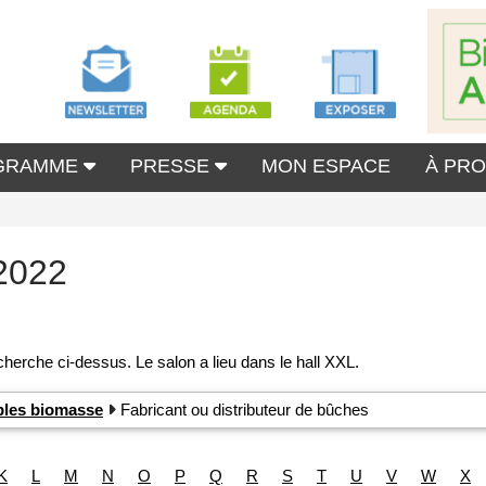
GRAMME
PRESSE
MON ESPACE
À PR
2022
ibles biomasse
Fabricant ou distributeur de bûches
K
L
M
N
O
P
Q
R
S
T
U
V
W
X