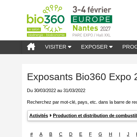
VISITER
EXPOSER
PRO
Exposants Bio360 Expo 
Du
30/03/2022
au
31/03/2022
Activités
Production et distribution de combust
#
A
B
C
D
E
F
G
H
I
J