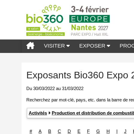
VISITER
EXPOSER
PRO
Exposants Bio360 Expo 
Du
30/03/2022
au
31/03/2022
Activités
Production et distribution de combust
#
A
B
C
D
E
F
G
H
I
J