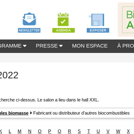
GRAMME
PRESSE
MON ESPACE
À PR
2022
ibles biomasse
Fabricant ou distributeur d'autres biocombustibles
K
L
M
N
O
P
Q
R
S
T
U
V
W
X