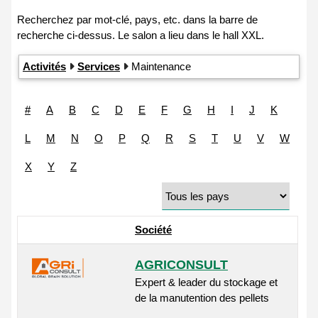
Activités
Services
Maintenance
#
A
B
C
D
E
F
G
H
I
J
K
L
M
N
O
P
Q
R
S
T
U
V
W
X
Y
Z
Société
AGRICONSULT
Expert & leader du stockage et
de la manutention des pellets