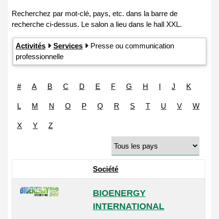
Activités
Services
Presse ou communication
professionnelle
#
A
B
C
D
E
F
G
H
I
J
K
L
M
N
O
P
Q
R
S
T
U
V
W
X
Y
Z
Société
BIOENERGY
INTERNATIONAL