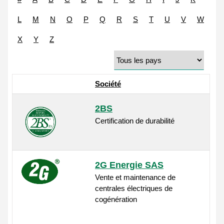
L
M
N
O
P
Q
R
S
T
U
V
W
X
Y
Z
Société
2BS
Certification de durabilité
2G Energie SAS
Vente et maintenance de
centrales électriques de
cogénération