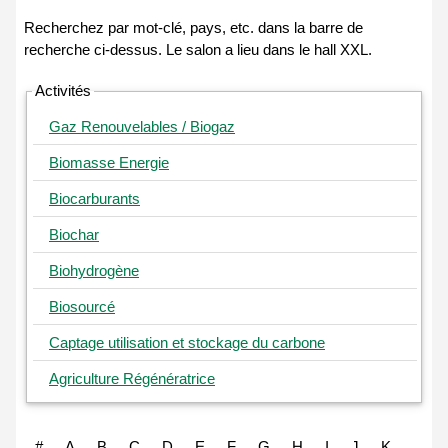
Activités
Gaz Renouvelables / Biogaz
Biomasse Energie
Biocarburants
Biochar
Biohydrogène
Biosourcé
Captage utilisation et stockage du carbone
Agriculture Régénératrice
#
A
B
C
D
E
F
G
H
I
J
K