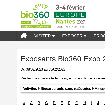
VISITER
EXPOSER
PRO
Exposants Bio360 Expo 
Du
08/02/2023
au
09/02/2023
Activités
Biocarburants sous catégories
Ferrovi
#
A
B
C
D
E
F
G
H
I
J