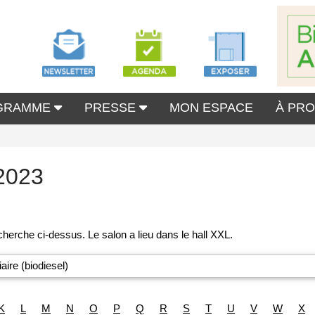
GRAMME
PRESSE
MON ESPACE
À PR
2023
aire (biodiesel)
K
L
M
N
O
P
Q
R
S
T
U
V
W
X