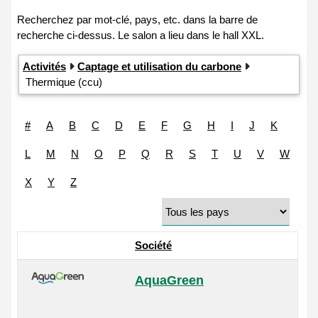
Activités
Captage et utilisation du carbone
Thermique (ccu)
#
A
B
C
D
E
F
G
H
I
J
K
L
M
N
O
P
Q
R
S
T
U
V
W
X
Y
Z
Société
AquaGreen