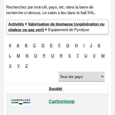
Activités
Valorisation de biomasse (cogénération ou
chaleur ou gaz vert)
Equipement de Pyrolyse
#
A
B
C
D
E
F
G
H
I
J
K
L
M
N
O
P
Q
R
S
T
U
V
W
X
Y
Z
Société
Carbonloop