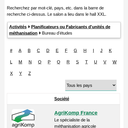
Activités
Planificateurs ou Fabricants d'unités de
méthanisation
Bureau d'études
#
A
B
C
D
E
F
G
H
I
J
K
L
M
N
O
P
Q
R
S
T
U
V
W
X
Y
Z
Société
AgriKomp France
Le spécialiste de la
méthanisation agricole