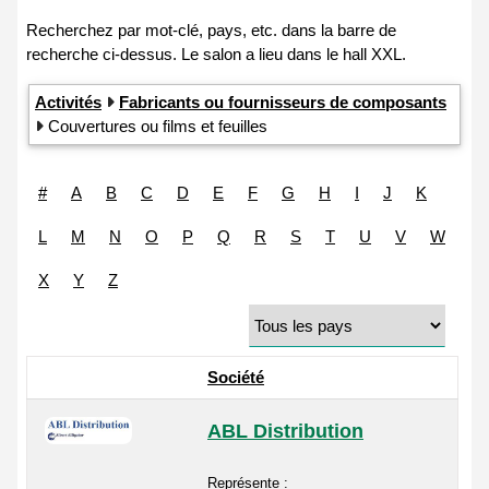
Activités
Fabricants ou fournisseurs de composants
Couvertures ou films et feuilles
#
A
B
C
D
E
F
G
H
I
J
K
L
M
N
O
P
Q
R
S
T
U
V
W
X
Y
Z
Société
ABL Distribution
Représente :