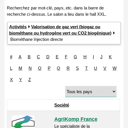
Activités
Valorisation de gaz vert (biogaz ou
biométhane ou hydrogène vert ou CO2 biogénique)
Biométhane Injection directe
#
A
B
C
D
E
F
G
H
I
J
K
L
M
N
O
P
Q
R
S
T
U
V
W
X
Y
Z
Société
AgriKomp France
Le spécialiste de la