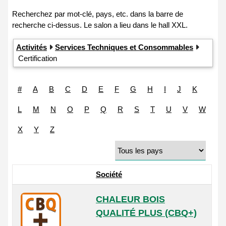
Activités
Services Techniques et Consommables
Certification
#
A
B
C
D
E
F
G
H
I
J
K
L
M
N
O
P
Q
R
S
T
U
V
W
X
Y
Z
Société
CHALEUR BOIS
QUALITÉ PLUS (CBQ+)