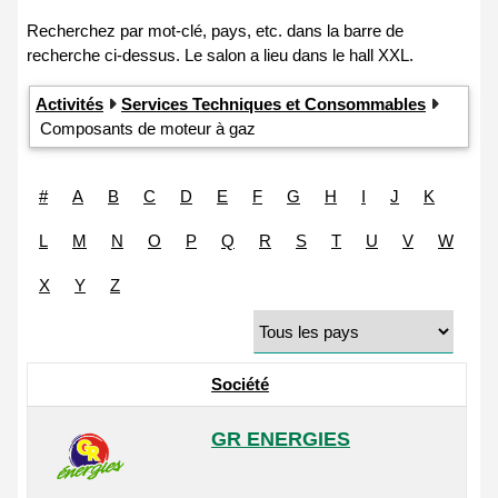
Activités
Services Techniques et Consommables
Composants de moteur à gaz
#
A
B
C
D
E
F
G
H
I
J
K
L
M
N
O
P
Q
R
S
T
U
V
W
X
Y
Z
Société
GR ENERGIES