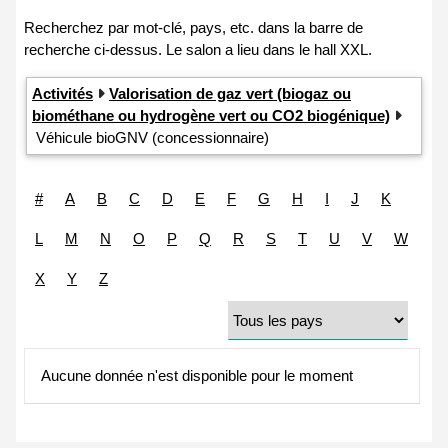
Activités
Valorisation de gaz vert (biogaz ou
biométhane ou hydrogène vert ou CO2 biogénique)
Véhicule bioGNV (concessionnaire)
#
A
B
C
D
E
F
G
H
I
J
K
L
M
N
O
P
Q
R
S
T
U
V
W
X
Y
Z
Aucune donnée n'est disponible pour le moment